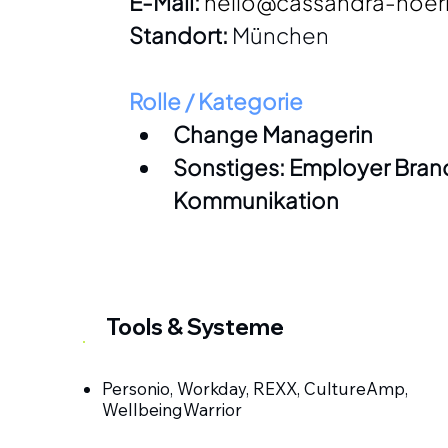
E-Mail:
hello@cassandra-hoe
Standort:
 München
Rolle / Kategorie
Change Managerin
Sonstiges: Employer Brand
Kommunikation
Tools & Systeme
Personio, Workday, REXX, CultureAmp,
WellbeingWarrior