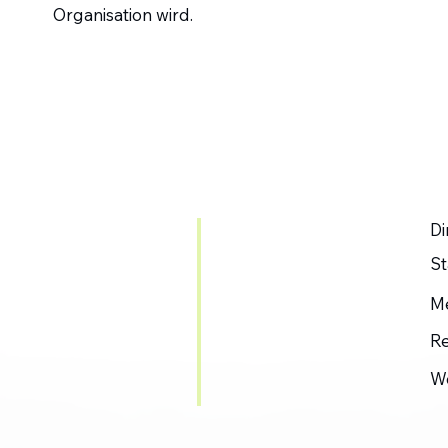
Organisation wird.
Di
St
M
R
W